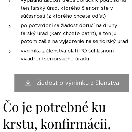
vypísanú žiadosť treba doručiť k podpisu na
ten farský úrad, ktorého členom ste v
súčasnosti (z ktorého chcete odísť)
po potvrdení sa žiadosť doručí na druhý
farský úrad (kam chcete patriť), a ten ju
potom zašle na vyjadrenie na seniorský úrad
výnimka z členstva platí PO súhlasnom
vyjadrení seniorského úradu
Žiadosť o výnimku z členstva
Čo je potrebné ku
krstu, konfirmácii,