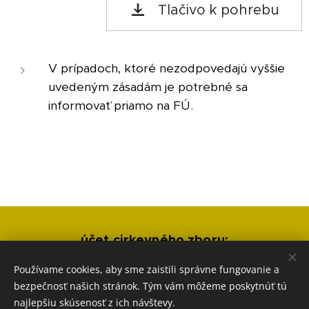
Tlačivo k pohrebu
V prípadoch, ktoré nezodpovedajú vyššie
uvedeným zásadám je potrebné sa
informovať priamo na FÚ.
účet cirkevného zboru:
IBAN: SK33 7500 0000 0040 3024 3431
Používame cookies, aby sme zaistili správne fungovanie a
pri platbe cirkevného príspevku uveďte:
bezpečnosť našich stránok. Tým vám môžeme poskytnúť tú
variabilný symbol: 444 špecifický symbol: 2025
najlepšiu skúsenosť z ich návštevy.