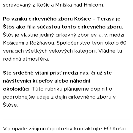
spravovaný z Košíc a Mníška nad Hnilcom.
Po vzniku cirkevného zboru
Košice
–
Terasa je
Štós ako fília súčasťou tohto cirkevného zboru
.
Štós je vlastne jediný cirkevný zbor ev. a. v. medzi
Košicami a Rožňavou. Spoločenstvo tvorí okolo 60
veriacich všetkých vekových kategórii. Vládne tu
rodinná atmosféra.
Ste srdečné vítaní prísť medzi nás, či už ste
návštevníci kúpeľov alebo náhodní
okoloidúci
. Túto rubriku plánujeme doplniť o
podrobnejšie údaje z dejín cirkevného zboru v
Štóse.
V prípade záujmu či potreby kontaktujte FÚ Košice